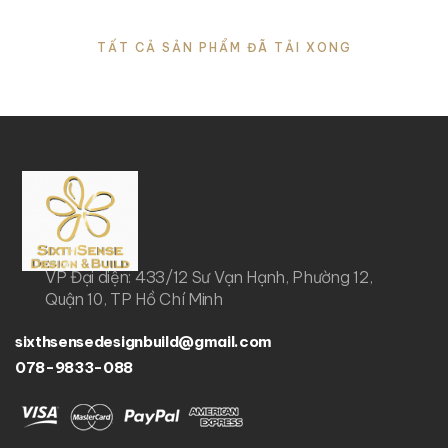
TẤT CẢ SẢN PHẨM ĐÃ TẢI XONG
VP Đại diện: 433/12 Sư Vạn Hạnh, Phường 12,
Quận 10, TP Hồ Chí Minh
sixthsensedesignbuild@gmail.com
078-9833-088