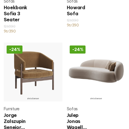
Sofas
Sofas
Hoekbank
Howard
Sofia 3
Sofa
Seater
12tr390
9tr390
12tr390
9tr390
-24%
-24%
Furniture
Sofas
Jorge
Julep
Zalszupin
Jonas
Seneior
Wagell