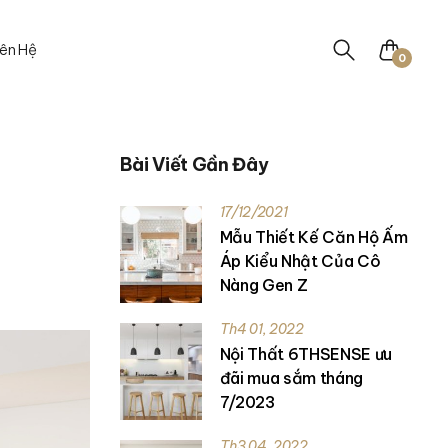
iên Hệ
0
Bài Viết Gần Đây
17/12/2021
Mẫu Thiết Kế Căn Hộ Ấm
Áp Kiểu Nhật Của Cô
Nàng Gen Z
Th4 01, 2022
Nội Thất 6THSENSE ưu
đãi mua sắm tháng
7/2023
Th3 04, 2022