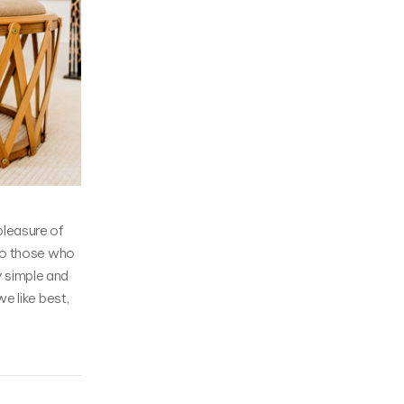
pleasure of
 to those who
y simple and
e like best,