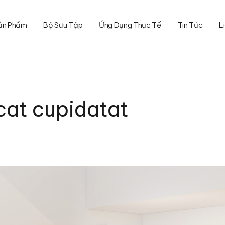
ản Phẩm
Bộ Sưu Tập
Ứng Dụng Thực Tế
Tin Tức
L
cat cupidatat