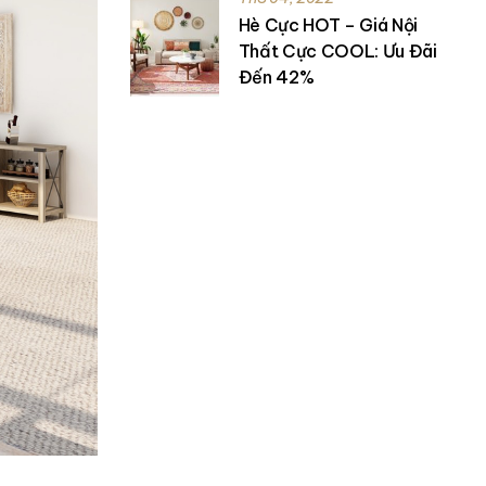
Hè Cực HOT – Giá Nội
Thất Cực COOL: Ưu Đãi
Đến 42%