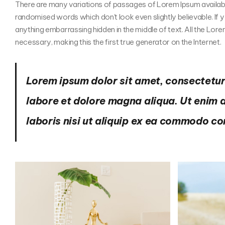
There are many variations of passages of Lorem Ipsum available
randomised words which don’t look even slightly believable. If 
anything embarrassing hidden in the middle of text. All the Lo
necessary, making this the first true generator on the Internet.
Lorem ipsum dolor sit amet, consectetur 
labore et dolore magna aliqua. Ut enim 
laboris nisi ut aliquip ex ea commodo c