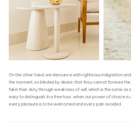
On the other hand, we denounce with righteous indignation and
the moment, so blinded by desire, that they cannot foresee the
fail in their duty through weakness of will, which is the same as
easy to distinguish. In a free hour, when our power of choice i
every pleasure is to be welcomed and every pain avoided.