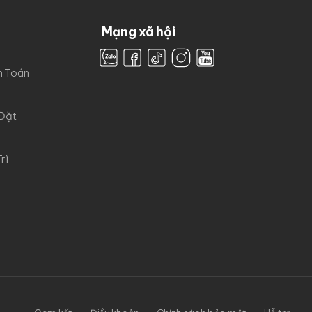
Mạng xã hội
h Toán
 Đặt
rì