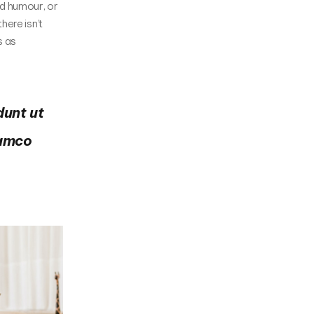
ed humour, or
here isn’t
s as
dunt ut
lamco