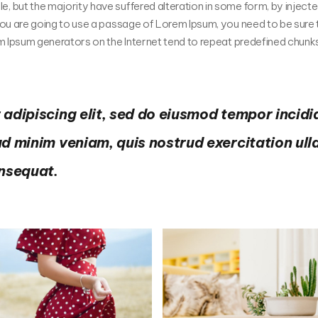
, but the majority have suffered alteration in some form, by inject
you are going to use a passage of Lorem Ipsum, you need to be sure t
rem Ipsum generators on the Internet tend to repeat predefined chunk
adipiscing elit, sed do eiusmod tempor incidi
ad minim veniam, quis nostrud exercitation ul
onsequat.