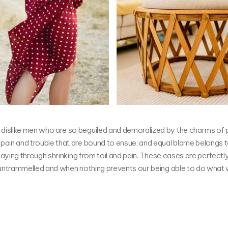
 dislike men who are so beguiled and demoralized by the charms of 
 pain and trouble that are bound to ensue; and equal blame belongs
 saying through shrinking from toil and pain. These cases are perfectl
s untrammelled and when nothing prevents our being able to do what w