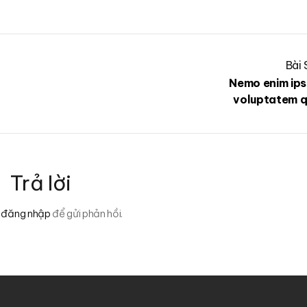
Bài
Nemo enim ip
voluptatem q
Trả lời
i
đăng nhập
để gửi phản hồi.