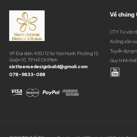
Về chúng 
CTY Tư vấn t
Xưởng sản x
Tuyển dụng n
VP Đại diện: 433/12 Sư Vạn Hạnh, Phường 12,
Quận 10, TP Hồ Chí Minh
Quy trình thi
sixthsensedesignbuild@gmail.com
078-9833-088