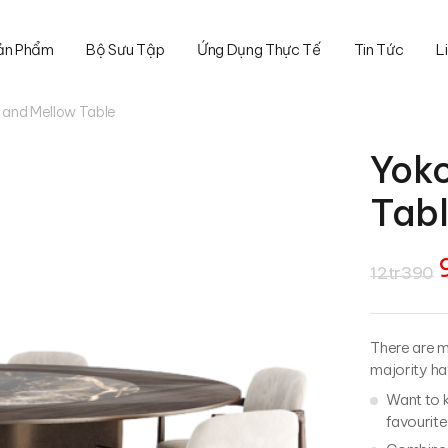
ản Phẩm
Bộ Sưu Tập
Ứng Dụng Thực Tế
Tin Tức
L
r and Mellow Table
Yoko
Tab
12tr390
There are m
majority ha
Want to k
favourite