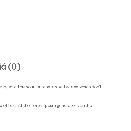
á (0)
 by injected humour, or randomised words which don’t
e of text. All the Lorem Ipsum generators on the