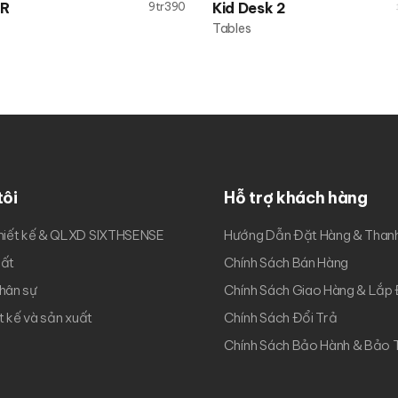
IR
9tr390
Kid Desk 2
Tables
tôi
Hỗ trợ khách hàng
hiết kế & QLXD SIXTHSENSE
Hướng Dẫn Đặt Hàng & Than
uất
Chính Sách Bán Hàng
hân sự
Chính Sách Giao Hàng & Lắp
ết kế và sản xuất
Chính Sách Đổi Trả
Chính Sách Bảo Hành & Bảo T