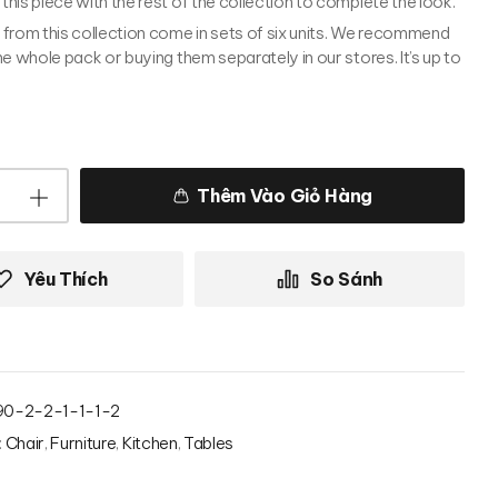
his piece with the rest of the collection to complete the look.
from this collection come in sets of six units. We recommend
he whole pack or buying them separately in our stores. It’s up to
Thêm Vào Giỏ Hàng
Yêu Thích
So Sánh
0-2-2-1-1-1-2
:
Chair
,
Furniture
,
Kitchen
,
Tables