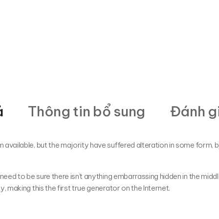
ả
Thông tin bổ sung
Đánh gi
available, but the majority have suffered alteration in some form,
need to be sure there isn’t anything embarrassing hidden in the middl
 making this the first true generator on the Internet.