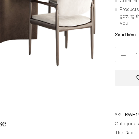
Combine t
Products 
getting t
you!
Xem thêm
SKU:
BWH19
Categories
Thẻ:
Decor