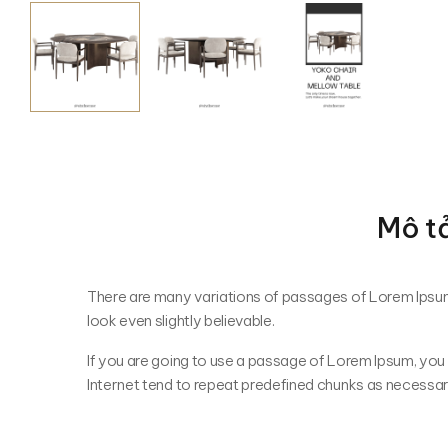
Mô t
There are many variations of passages of Lorem Ipsum 
look even slightly believable.
If you are going to use a passage of Lorem Ipsum, you 
Internet tend to repeat predefined chunks as necessary,