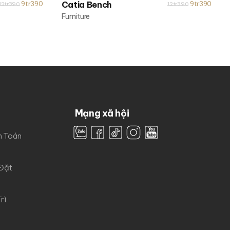
9tr390
Catia Bench
9tr390
12tr390
12tr390
Furniture
Mạng xã hội
h Toán
 Đặt
rì