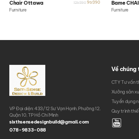
Chair Ottawa
9tr390
Bame CHA
12tr390
Furniture
Furniture
Về chúng 
CTY Tư vấn t
Xưởng sản x
Tuyển dụng n
VP Đại diện: 433/12 Sư Vạn Hạnh, Phường 12,
Quy trình thi
Quận 10, TP Hồ Chí Minh
sixthsensedesignbuild@gmail.com
078-9833-088