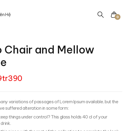
iên Hệ
0
 Chair and Mellow
le
9tr390
any variations of passages of Lorem Ipsum available, but the
ve suffered alteration in some form:
eep things under control? This glass holds 40 cl of your
 drink.